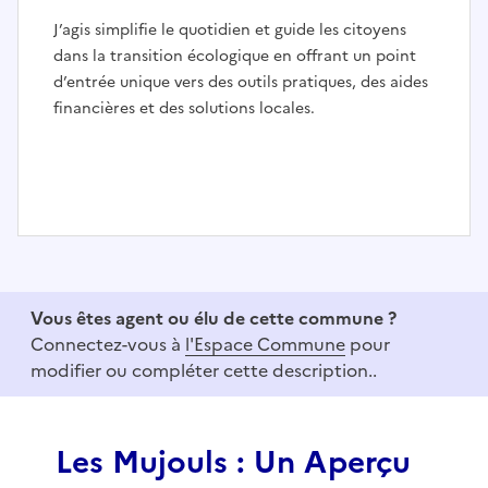
J’agis simplifie le quotidien et guide les citoyens
dans la transition écologique en offrant un point
d’entrée unique vers des outils pratiques, des aides
financières et des solutions locales.
I
t
e
Vous êtes agent ou élu de cette commune ?
m
Connectez-vous à
l'Espace Commune
pour
1
modifier ou compléter cette description..
o
f
3
Les Mujouls : Un Aperçu