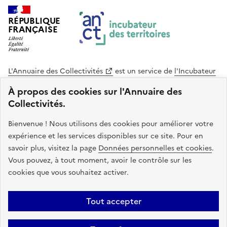
RÉPUBLIQUE
FRANÇAISE
L'Annuaire des Collectivités
est un service de
l'Incubateur
des Territoires
, une mission de
l'Agence Nationale de la
À propos des cookies sur l'Annuaire des
Cohésion des Territoires
. Le code source de ce site web
Collectivités.
est disponible en licence libre. Le design de ce site est conçu
avec le système de design de l’État.
Bienvenue ! Nous utilisons des cookies pour améliorer votre
expérience et les services disponibles sur ce site. Pour en
legifrance.gouv.fr
info.gouv.fr
savoir plus, visitez la page
Données personnelles et cookies
.
Vous pouvez, à tout moment, avoir le contrôle sur les
service-public.gouv.fr
data.gouv.fr
cookies que vous souhaitez activer.
Plan du site
Accessibilite : non conforme
Mentions légales
Tout accepter
Politique de confidentialité
Gestion des cookies
FAQ
Kit de