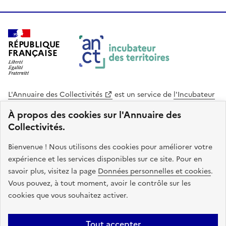
RÉPUBLIQUE
FRANÇAISE
L'Annuaire des Collectivités
est un service de
l'Incubateur
des Territoires
, une mission de
l'Agence Nationale de la
À propos des cookies sur l'Annuaire des
Cohésion des Territoires
. Le code source de ce site web
Collectivités.
est disponible en licence libre. Le design de ce site est conçu
avec le système de design de l’État.
Bienvenue ! Nous utilisons des cookies pour améliorer votre
expérience et les services disponibles sur ce site. Pour en
legifrance.gouv.fr
info.gouv.fr
savoir plus, visitez la page
Données personnelles et cookies
.
Vous pouvez, à tout moment, avoir le contrôle sur les
service-public.gouv.fr
data.gouv.fr
cookies que vous souhaitez activer.
Plan du site
Accessibilite : non conforme
Mentions légales
Tout accepter