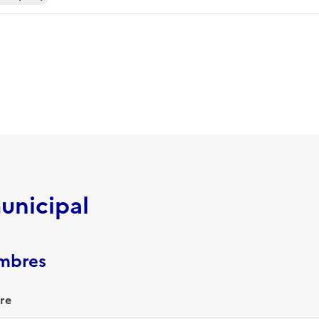
unicipal
embres
ire