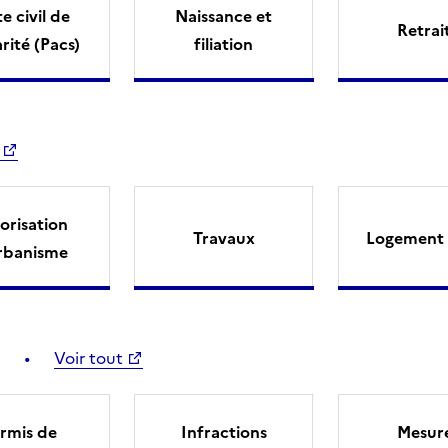
e civil de
Naissance et
Retrai
arité (Pacs)
filiation
orisation
Travaux
Logement 
rbanisme
Voir tout
rmis de
Infractions
Mesur