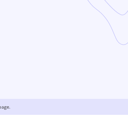
page.