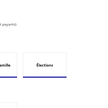
t payants).
amille
Élections