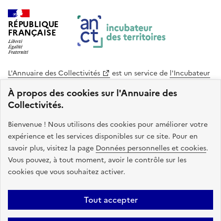
RÉPUBLIQUE
FRANÇAISE
L'Annuaire des Collectivités
est un service de
l'Incubateur
des Territoires
, une mission de
l'Agence Nationale de la
À propos des cookies sur l'Annuaire des
Cohésion des Territoires
. Le code source de ce site web
Collectivités.
est disponible en licence libre. Le design de ce site est conçu
avec le système de design de l’État.
Bienvenue ! Nous utilisons des cookies pour améliorer votre
expérience et les services disponibles sur ce site. Pour en
legifrance.gouv.fr
info.gouv.fr
savoir plus, visitez la page
Données personnelles et cookies
.
Vous pouvez, à tout moment, avoir le contrôle sur les
service-public.gouv.fr
data.gouv.fr
cookies que vous souhaitez activer.
Plan du site
Accessibilite : non conforme
Mentions légales
Tout accepter
Politique de confidentialité
Gestion des cookies
FAQ
Kit de