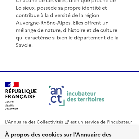
Chacune de ces villes, bien que proche de
Loisieux, possède sa propre identité et
contribue à la diversité de la région
Auvergne-Rhône-Alpes. Elles offrent un
mélange de nature, d'histoire et de culture
qui caractérise si bien le département de la
Savoie.
RÉPUBLIQUE
FRANÇAISE
L'Annuaire des Collectivités
est un service de
l'Incubateur
des Territoires
, une mission de
l'Agence Nationale de la
À propos des cookies sur l'Annuaire des
Cohésion des Territoires
. Le code source de ce site web