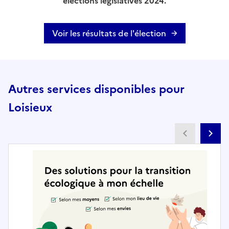
élections législatives 2024.
Voir les résultats de l'élection
Autres services disponibles pour
Loisieux
Partenai
Pa