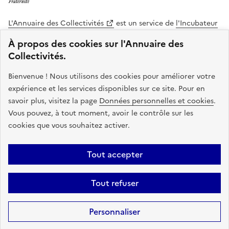
L'Annuaire des Collectivités
est un service de
l'Incubateur
des Territoires
, une mission de
l'Agence Nationale de la
À propos des cookies sur l'Annuaire des
Cohésion des Territoires
. Le code source de ce site web
Collectivités.
est disponible en licence libre. Le design de ce site est conçu
avec le système de design de l’État.
Bienvenue ! Nous utilisons des cookies pour améliorer votre
expérience et les services disponibles sur ce site. Pour en
legifrance.gouv.fr
info.gouv.fr
savoir plus, visitez la page
Données personnelles et cookies
.
Vous pouvez, à tout moment, avoir le contrôle sur les
service-public.gouv.fr
data.gouv.fr
cookies que vous souhaitez activer.
Plan du site
Accessibilite : non conforme
Mentions légales
Tout accepter
Politique de confidentialité
Gestion des cookies
FAQ
Kit de
Tout refuser
communication
Statistiques
Code source
Sauf mention contraire, tous les contenus de ce site sont sous
licence
Personnaliser
etalab-2.0