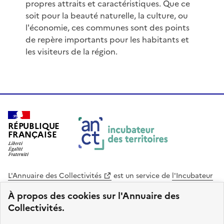
propres attraits et caractéristiques. Que ce
soit pour la beauté naturelle, la culture, ou
l'économie, ces communes sont des points
de repère importants pour les habitants et
les visiteurs de la région.
RÉPUBLIQUE
FRANÇAISE
L'Annuaire des Collectivités
est un service de
l'Incubateur
des Territoires
, une mission de
l'Agence Nationale de la
À propos des cookies sur l'Annuaire des
Cohésion des Territoires
. Le code source de ce site web
Collectivités.
est disponible en licence libre. Le design de ce site est conçu
avec le système de design de l’État.