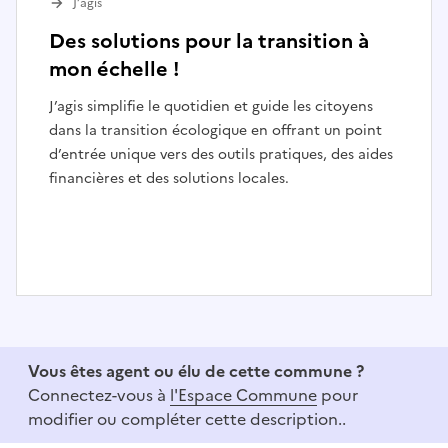
J’agis
Des solutions pour la transition à
mon échelle !
J’agis simplifie le quotidien et guide les citoyens
dans la transition écologique en offrant un point
d’entrée unique vers des outils pratiques, des aides
financières et des solutions locales.
I
t
e
Vous êtes agent ou élu de cette commune ?
m
Connectez-vous à
l'Espace Commune
pour
1
modifier ou compléter cette description..
o