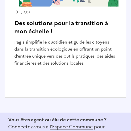
J’agis
Des solutions pour la transition à
mon échelle !
J’agis simplifie le quotidien et guide les citoyens
dans la transition écologique en offrant un point
d’entrée unique vers des outils pratiques, des aides
financières et des solutions locales.
I
t
e
Vous êtes agent ou élu de cette commune ?
m
Connectez-vous à
l'Espace Commune
pour
1