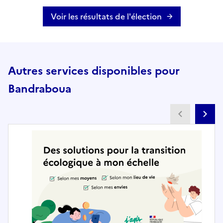
Voir les résultats de l'élection
Autres services disponibles pour
Bandraboua
Partenai
Pa