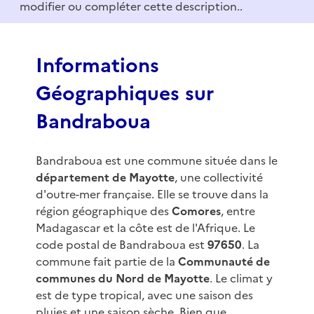
modifier ou compléter cette description..
o
f
3
Informations
Géographiques sur
Bandraboua
Bandraboua est une commune située dans le
département de Mayotte
, une collectivité
d'outre-mer française. Elle se trouve dans la
région géographique des
Comores
, entre
Madagascar et la côte est de l'Afrique. Le
code postal de Bandraboua est
97650
. La
commune fait partie de la
Communauté de
communes du Nord de Mayotte
. Le climat y
est de type tropical, avec une saison des
pluies et une saison sèche. Bien que