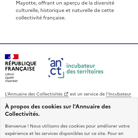
Mayotte, offrant un aperçu de la diversité
culturelle, historique et naturelle de cette
collectivité française.
RÉPUBLIQUE
FRANÇAISE
L'Annuaire des Collectivités
est un service de
l'Incubateur
des Territoires
, une mission de
l'Agence Nationale de la
À propos des cookies sur l'Annuaire des
Cohésion des Territoires
. Le code source de ce site web
Collectivités.
est disponible en licence libre. Le design de ce site est conçu
avec le système de design de l’État.
Bienvenue ! Nous utilisons des cookies pour améliorer votre
expérience et les services disponibles sur ce site. Pour en