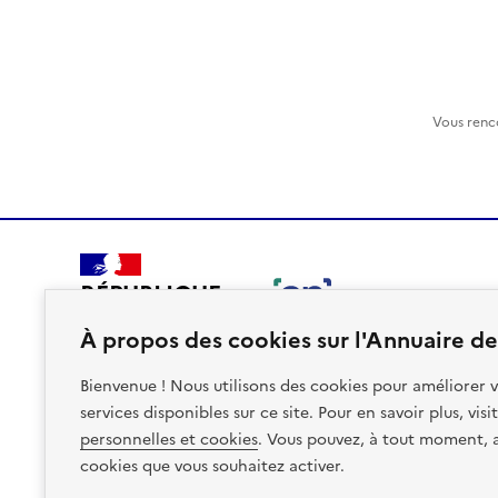
Vous renc
RÉPUBLIQUE
FRANÇAISE
À propos des cookies sur l'Annuaire des
Bienvenue ! Nous utilisons des cookies pour améliorer v
services disponibles sur ce site. Pour en savoir plus, vis
personnelles et cookies
. Vous pouvez, à tout moment, av
Plan du site
Accessibilite : non conforme
Mentions léga
cookies que vous souhaitez activer.