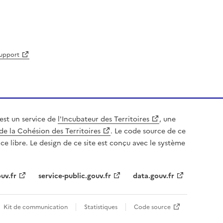
support
est un service de
l'Incubateur des Territoires
, une
de la Cohésion des Territoires
. Le code source de ce
nce libre. Le design de ce site est conçu avec le système
uv.fr
service-public.gouv.fr
data.gouv.fr
Kit de communication
Statistiques
Code source