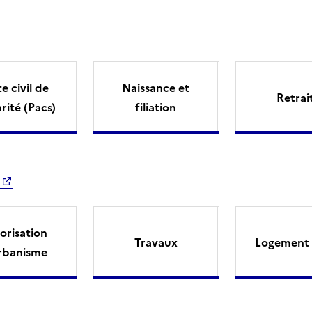
e civil de
Naissance et
Retrai
arité (Pacs)
filiation
orisation
Travaux
Logement 
rbanisme