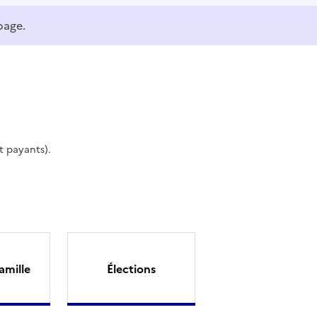
page.
t payants).
amille
Élections