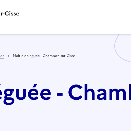
r-Cisse
her
Mairie déléguée - Chambon-sur-Cisse
éguée - Cham