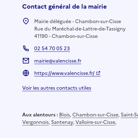
Contact général de la mairie
Mairie déléguée - Chambon-sur-Cisse
Rue du Maréchal-de-Lattre-de-Tassigny
41190 - Chambon-sur-Cisse
02 54 70 05 23
mairie@valencisse.fr
https://www.valencisse.fr/
Voir les autres contacts utiles
Aux alentours :
Blois
,
Chambon-sur-Cisse
,
Saint-
Vergonnois
,
Santenay
,
Valloire-sur-Cisse
,