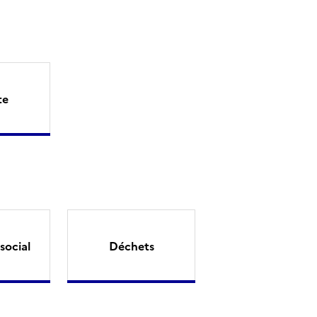
te
social
Déchets