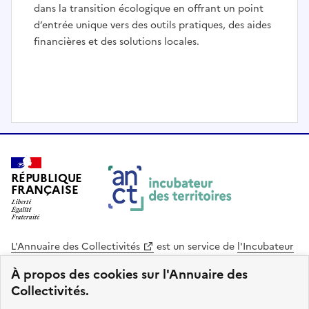
dans la transition écologique en offrant un point
d’entrée unique vers des outils pratiques, des aides
financières et des solutions locales.
I
t
e
RÉPUBLIQUE
m
FRANÇAISE
1
o
f
3
L'Annuaire des Collectivités
est un service de
l'Incubateur
des Territoires
, une mission de
l'Agence Nationale de la
À propos des cookies sur l'Annuaire des
Cohésion des Territoires
. Le code source de ce site web
Collectivités.
est disponible en licence libre. Le design de ce site est conçu