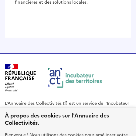
financières et des solutions locales.
I
t
e
m
1
RÉPUBLIQUE
o
FRANÇAISE
f
3
L'Annuaire des Collectivités
est un service de
l'Incubateur
des Territoires
, une mission de
l'Agence Nationale de la
À propos des cookies sur l'Annuaire des
Cohésion des Territoires
. Le code source de ce site web
Collectivités.
est disponible en licence libre. Le design de ce site est conçu
avec le système de design de l’État.
Bienvenue ! Nous utilisons des cookies pour améliorer votre