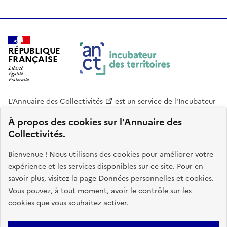
RÉPUBLIQUE
FRANÇAISE
L'Annuaire des Collectivités
est un service de
l'Incubateur
des Territoires
, une mission de
l'Agence Nationale de la
À propos des cookies sur l'Annuaire des
Cohésion des Territoires
. Le code source de ce site web
Collectivités.
est disponible en licence libre. Le design de ce site est conçu
avec le système de design de l’État.
Bienvenue ! Nous utilisons des cookies pour améliorer votre
expérience et les services disponibles sur ce site. Pour en
legifrance.gouv.fr
info.gouv.fr
savoir plus, visitez la page
Données personnelles et cookies
.
Vous pouvez, à tout moment, avoir le contrôle sur les
service-public.gouv.fr
data.gouv.fr
cookies que vous souhaitez activer.
Plan du site
Accessibilite : non conforme
Mentions légales