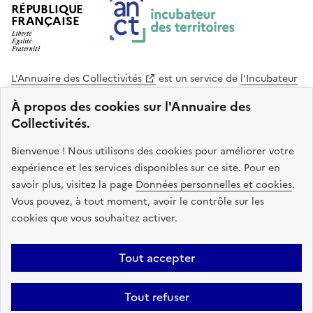
RÉPUBLIQUE
FRANÇAISE
L'Annuaire des Collectivités
est un service de
l'Incubateur
des Territoires
, une mission de
l'Agence Nationale de la
À propos des cookies sur l'Annuaire des
Cohésion des Territoires
. Le code source de ce site web
Collectivités.
est disponible en licence libre. Le design de ce site est conçu
avec le système de design de l’État.
Bienvenue ! Nous utilisons des cookies pour améliorer votre
expérience et les services disponibles sur ce site. Pour en
legifrance.gouv.fr
info.gouv.fr
savoir plus, visitez la page
Données personnelles et cookies
.
Vous pouvez, à tout moment, avoir le contrôle sur les
service-public.gouv.fr
data.gouv.fr
cookies que vous souhaitez activer.
Plan du site
Accessibilite : non conforme
Mentions légales
Tout accepter
Politique de confidentialité
Gestion des cookies
FAQ
Kit de
Tout refuser
communication
Statistiques
Code source