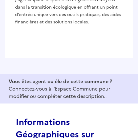
dans la transition écologique en offrant un point
d’entrée unique vers des outils pratiques, des aides
financières et des solutions locales.
I
t
e
Vous êtes agent ou élu de cette commune ?
m
Connectez-vous à
l'Espace Commune
pour
1
modifier ou compléter cette description..
o
f
3
Informations
Géographiques sur