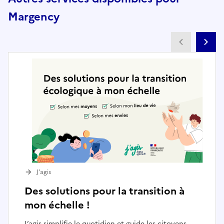
Margency
Partenai
Pa
J’agis
Des solutions pour la transition à
mon échelle !
J’agis simplifie le quotidien et guide les citoyens