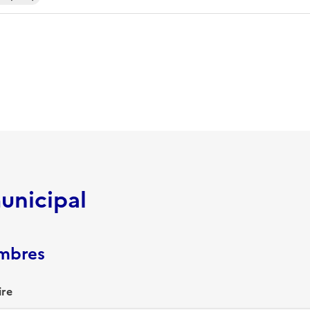
unicipal
embres
ire