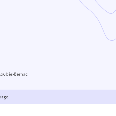
Loubès-Bernac
page.