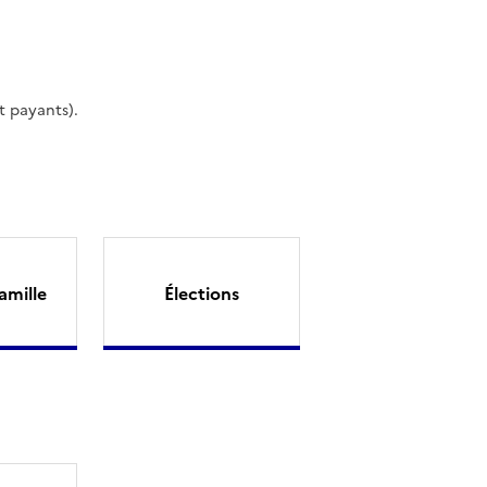
t payants).
amille
Élections