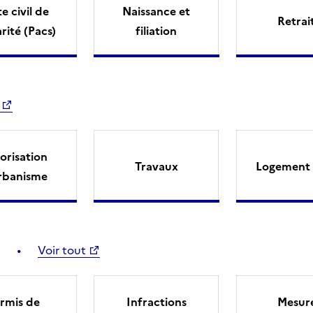
e civil de
Naissance et
Retrai
arité (Pacs)
filiation
orisation
Travaux
Logement 
rbanisme
Voir tout
rmis de
Infractions
Mesur