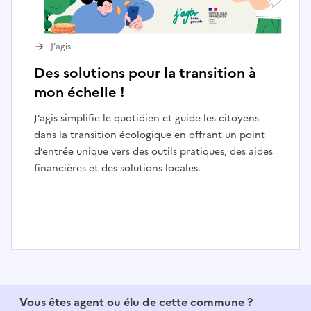
J’agis
Des solutions pour la transition à
mon échelle !
J’agis simplifie le quotidien et guide les citoyens
dans la transition écologique en offrant un point
d’entrée unique vers des outils pratiques, des aides
financières et des solutions locales.
I
t
e
Vous êtes agent ou élu de cette commune ?
m