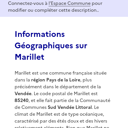
Connectez-vous à
l'Espace Commune
pour
1
modifier ou compléter cette description..
o
f
3
Informations
Géographiques sur
Marillet
Marillet est une commune française située
dans la
région Pays de la Loire
, plus
précisément dans le département de la
Vendée
. Le code postal de Marillet est
85240
, et elle fait partie de la Communauté
de Communes
Sud Vendée Littoral
. Le
climat de Marillet est de type océanique,
caractérisé par des étés doux et des hivers
relativement cléments. Bien que Marillet ne