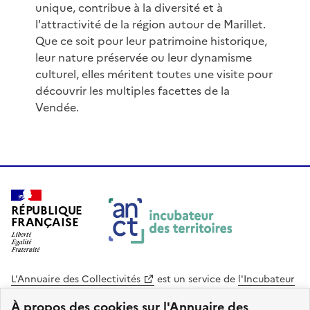
unique, contribue à la diversité et à
l'attractivité de la région autour de Marillet.
Que ce soit pour leur patrimoine historique,
leur nature préservée ou leur dynamisme
culturel, elles méritent toutes une visite pour
découvrir les multiples facettes de la
Vendée.
RÉPUBLIQUE
FRANÇAISE
L'Annuaire des Collectivités
est un service de
l'Incubateur
des Territoires
, une mission de
l'Agence Nationale de la
À propos des cookies sur l'Annuaire des