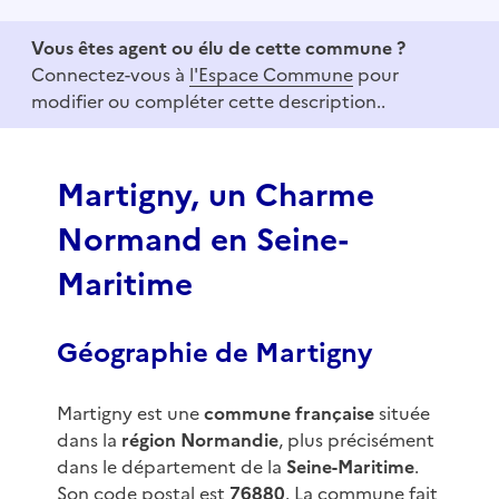
t
e
Vous êtes agent ou élu de cette commune ?
m
Connectez-vous à
l'Espace Commune
pour
1
modifier ou compléter cette description..
o
f
3
Martigny, un Charme
Normand en Seine-
Maritime
Géographie de Martigny
Martigny est une
commune française
située
dans la
région Normandie
, plus précisément
dans le département de la
Seine-Maritime
.
Son code postal est
76880
. La commune fait