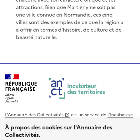
attractions. Bien que Martigny ne soit pas
une ville connue en Normandie, ces cinq
villes sont des exemples de ce que la région a
à offrir en termes d'histoire, de culture et de
beauté naturelle.
RÉPUBLIQUE
FRANÇAISE
L'Annuaire des Collectivités
est un service de
l'Incubateur
des Territoires
, une mission de
l'Agence Nationale de la
À propos des cookies sur l'Annuaire des
Cohésion des Territoires
. Le code source de ce site web
Collectivités.
est disponible en licence libre. Le design de ce site est conçu