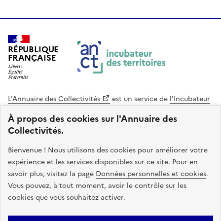
RÉPUBLIQUE
FRANÇAISE
L'Annuaire des Collectivités
est un service de
l'Incubateur
des Territoires
, une mission de
l'Agence Nationale de la
À propos des cookies sur l'Annuaire des
Cohésion des Territoires
. Le code source de ce site web
Collectivités.
est disponible en licence libre. Le design de ce site est conçu
avec le système de design de l’État.
Bienvenue ! Nous utilisons des cookies pour améliorer votre
expérience et les services disponibles sur ce site. Pour en
legifrance.gouv.fr
info.gouv.fr
savoir plus, visitez la page
Données personnelles et cookies
.
Vous pouvez, à tout moment, avoir le contrôle sur les
service-public.gouv.fr
data.gouv.fr
cookies que vous souhaitez activer.
Plan du site
Accessibilite : non conforme
Mentions légales