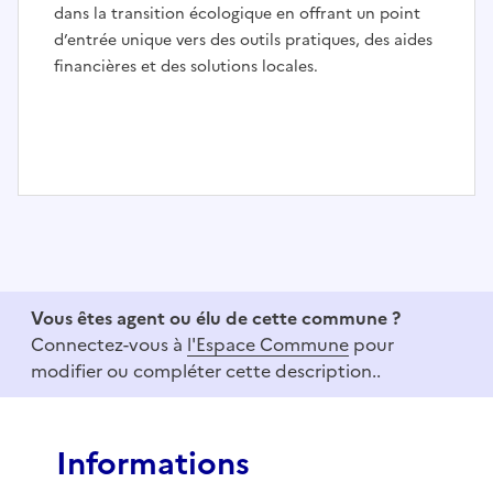
dans la transition écologique en offrant un point
d’entrée unique vers des outils pratiques, des aides
financières et des solutions locales.
I
t
e
m
1
Vous êtes agent ou élu de cette commune ?
o
Connectez-vous à
l'Espace Commune
pour
f
modifier ou compléter cette description..
3
Informations