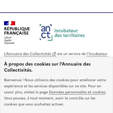
RÉPUBLIQUE
FRANÇAISE
L'Annuaire des Collectivités
est un service de
l'Incubateur
des Territoires
, une mission de
l'Agence Nationale de la
À propos des cookies sur l'Annuaire des
Cohésion des Territoires
. Le code source de ce site web
Collectivités.
est disponible en licence libre. Le design de ce site est conçu
avec le système de design de l’État.
Bienvenue ! Nous utilisons des cookies pour améliorer votre
expérience et les services disponibles sur ce site. Pour en
legifrance.gouv.fr
info.gouv.fr
savoir plus, visitez la page
Données personnelles et cookies
.
Vous pouvez, à tout moment, avoir le contrôle sur les
service-public.gouv.fr
data.gouv.fr
cookies que vous souhaitez activer.