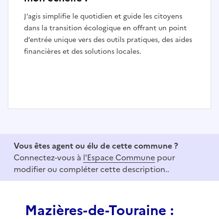
J’agis simplifie le quotidien et guide les citoyens
dans la transition écologique en offrant un point
d’entrée unique vers des outils pratiques, des aides
financières et des solutions locales.
I
t
e
Vous êtes agent ou élu de cette commune ?
m
Connectez-vous à
l'Espace Commune
pour
1
modifier ou compléter cette description..
o
f
3
Mazières-de-Touraine :