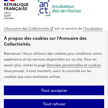
RÉPUBLIQUE
FRANÇAISE
L'Annuaire des Collectivités
est un service de
l'Incubateur
des Territoires
, une mission de
l'Agence Nationale de la
À propos des cookies sur l'Annuaire des
Cohésion des Territoires
. Le code source de ce site web
Collectivités.
est disponible en licence libre. Le design de ce site est conçu
avec le système de design de l’État.
Bienvenue ! Nous utilisons des cookies pour améliorer votre
expérience et les services disponibles sur ce site. Pour en
legifrance.gouv.fr
info.gouv.fr
savoir plus, visitez la page
Données personnelles et cookies
.
Vous pouvez, à tout moment, avoir le contrôle sur les
service-public.gouv.fr
data.gouv.fr
cookies que vous souhaitez activer.
Plan du site
Accessibilite : non conforme
Mentions légales
Tout accepter
Politique de confidentialité
Gestion des cookies
FAQ
Kit de
Tout refuser
communication
Statistiques
Code source