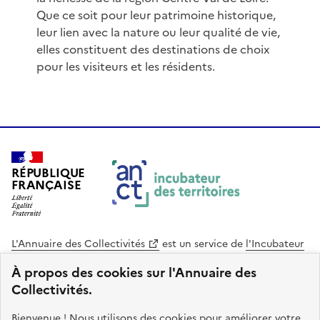
Que ce soit pour leur patrimoine historique,
leur lien avec la nature ou leur qualité de vie,
elles constituent des destinations de choix
pour les visiteurs et les résidents.
RÉPUBLIQUE
FRANÇAISE
L'Annuaire des Collectivités
est un service de
l'Incubateur
des Territoires
, une mission de
l'Agence Nationale de la
À propos des cookies sur l'Annuaire des
Cohésion des Territoires
. Le code source de ce site web
Collectivités.
est disponible en licence libre. Le design de ce site est conçu
avec le système de design de l’État.
Bienvenue ! Nous utilisons des cookies pour améliorer votre