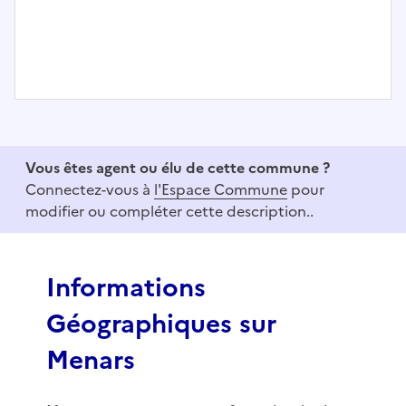
I
t
e
Vous êtes agent ou élu de cette commune ?
m
Connectez-vous à
l'Espace Commune
pour
1
modifier ou compléter cette description..
o
f
3
Informations
Géographiques sur
Menars