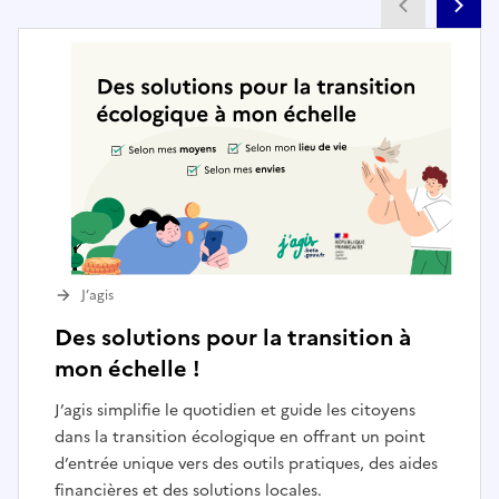
Partenai
Pa
J’agis
Des solutions pour la transition à
mon échelle !
J’agis simplifie le quotidien et guide les citoyens
dans la transition écologique en offrant un point
d’entrée unique vers des outils pratiques, des aides
financières et des solutions locales.