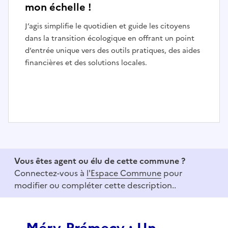
mon échelle !
J’agis simplifie le quotidien et guide les citoyens
dans la transition écologique en offrant un point
d’entrée unique vers des outils pratiques, des aides
financières et des solutions locales.
I
t
e
Vous êtes agent ou élu de cette commune ?
m
Connectez-vous à
l'Espace Commune
pour
1
modifier ou compléter cette description..
o
f
3