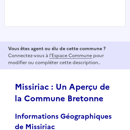
I
t
e
Vous êtes agent ou élu de cette commune ?
m
Connectez-vous à
l'Espace Commune
pour
1
modifier ou compléter cette description..
o
f
3
Missiriac : Un Aperçu de
la Commune Bretonne
Informations Géographiques
de Missiriac