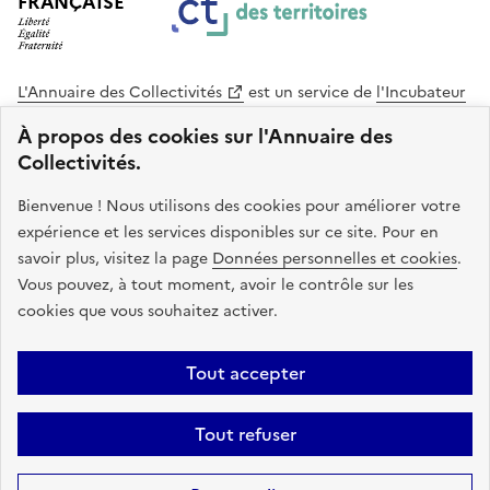
FRANÇAISE
L'Annuaire des Collectivités
est un service de
l'Incubateur
des Territoires
, une mission de
l'Agence Nationale de la
À propos des cookies sur l'Annuaire des
Cohésion des Territoires
. Le code source de ce site web
Collectivités.
est disponible en licence libre. Le design de ce site est conçu
avec le système de design de l’État.
Bienvenue ! Nous utilisons des cookies pour améliorer votre
expérience et les services disponibles sur ce site. Pour en
legifrance.gouv.fr
info.gouv.fr
savoir plus, visitez la page
Données personnelles et cookies
.
Vous pouvez, à tout moment, avoir le contrôle sur les
service-public.gouv.fr
data.gouv.fr
cookies que vous souhaitez activer.
Plan du site
Accessibilite : non conforme
Mentions légales
Tout accepter
Politique de confidentialité
Gestion des cookies
FAQ
Kit de
Tout refuser
communication
Statistiques
Code source
Sauf mention contraire, tous les contenus de ce site sont sous
licence