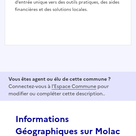
d’entrée unique vers des outils pratiques, des aides
financières et des solutions locales.
I
t
e
m
1
Vous êtes agent ou élu de cette commune ?
o
Connectez-vous à
l'Espace Commune
pour
f
modifier ou compléter cette description..
3
Informations
Géographiques sur Molac