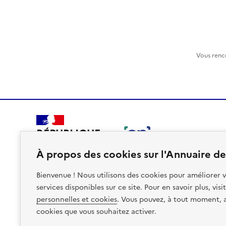
Vous renc
RÉPUBLIQUE
FRANÇAISE
À propos des cookies sur l'Annuaire des
Bienvenue ! Nous utilisons des cookies pour améliorer v
services disponibles sur ce site. Pour en savoir plus, vis
personnelles et cookies
. Vous pouvez, à tout moment, av
Plan du site
Accessibilite : non conforme
Mentions léga
cookies que vous souhaitez activer.