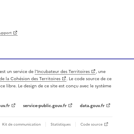
support
est un service de
l'Incubateur des Territoires
, une
de la Cohésion des Territoires
. Le code source de ce
nce libre. Le design de ce site est conçu avec le système
uv.fr
service-public.gouv.fr
data.gouv.fr
Kit de communication
Statistiques
Code source