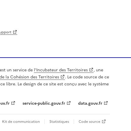
support
est un service de
l'Incubateur des Territoires
, une
de la Cohésion des Territoires
. Le code source de ce
nce libre. Le design de ce site est conçu avec le système
uv.fr
service-public.gouv.fr
data.gouv.fr
Kit de communication
Statistiques
Code source