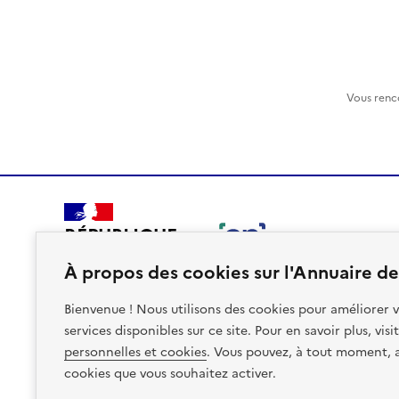
Vous renc
RÉPUBLIQUE
FRANÇAISE
À propos des cookies sur l'Annuaire des
Bienvenue ! Nous utilisons des cookies pour améliorer v
services disponibles sur ce site. Pour en savoir plus, vis
personnelles et cookies
. Vous pouvez, à tout moment, av
Plan du site
Accessibilite : non conforme
Mentions léga
cookies que vous souhaitez activer.