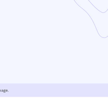
page.