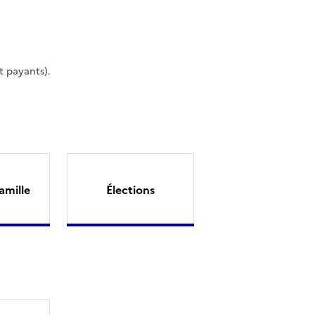
t payants).
amille
Élections