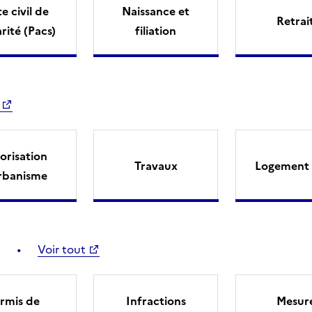
e civil de
Naissance et
Retrai
arité (Pacs)
filiation
orisation
Travaux
Logement 
rbanisme
Voir tout
rmis de
Infractions
Mesur