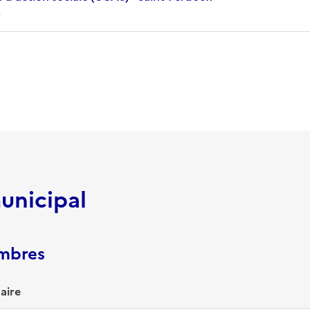
unicipal
embres
aire