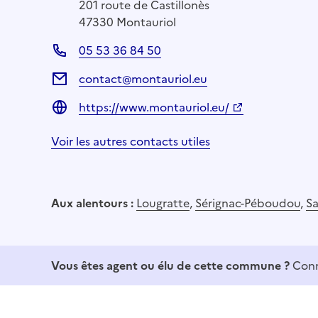
201 route de Castillonès
47330 Montauriol
05 53 36 84 50
contact@montauriol.eu
https://www.montauriol.eu/
Voir les autres contacts utiles
Aux alentours :
Lougratte
,
Sérignac-Péboudou
,
Sa
Vous êtes agent ou élu de cette commune ?
Conn