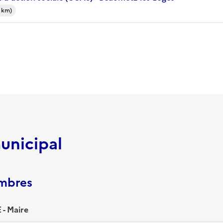
 km)
unicipal
embres
- Maire