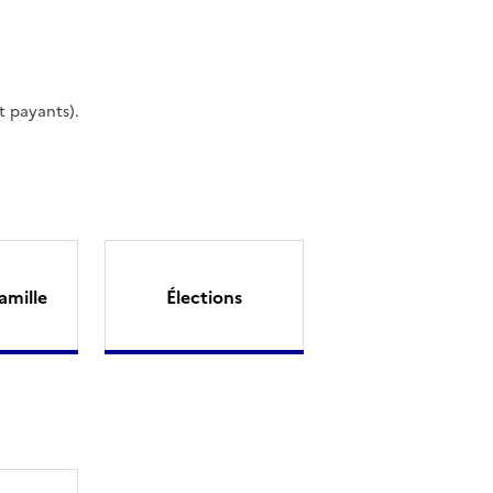
t payants).
amille
Élections