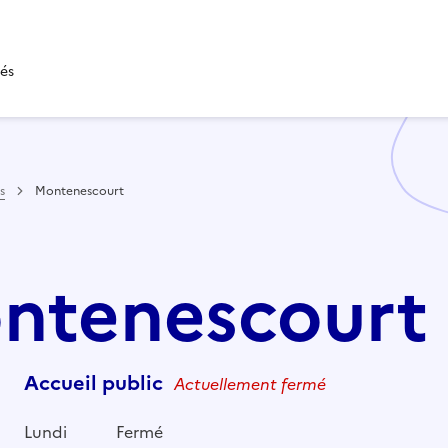
tés
s
Montenescourt
ontenescourt
Accueil public
Actuellement fermé
Lundi
Fermé