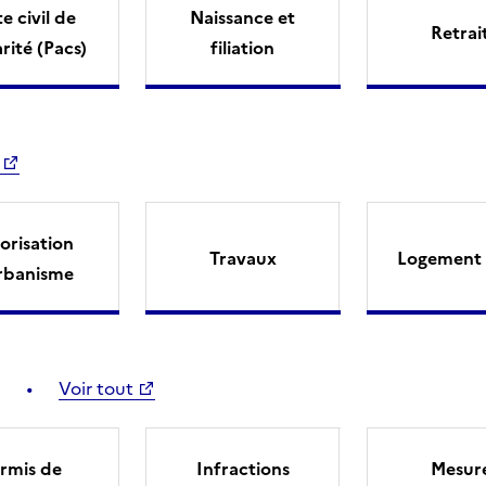
e civil de
Naissance et
Retrai
arité (Pacs)
filiation
orisation
Travaux
Logement 
rbanisme
Voir tout
rmis de
Infractions
Mesur