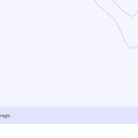
page.