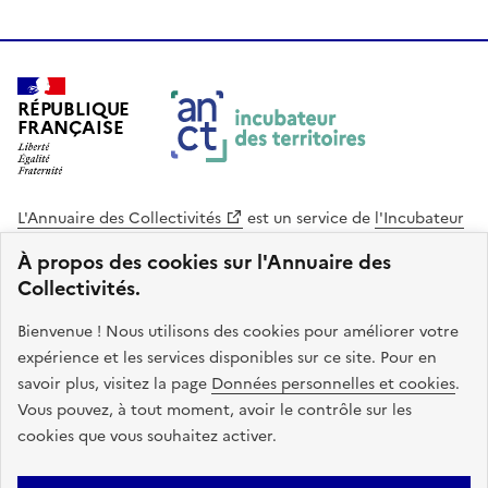
RÉPUBLIQUE
FRANÇAISE
L'Annuaire des Collectivités
est un service de
l'Incubateur
des Territoires
, une mission de
l'Agence Nationale de la
À propos des cookies sur l'Annuaire des
Cohésion des Territoires
. Le code source de ce site web
Collectivités.
est disponible en licence libre. Le design de ce site est conçu
avec le système de design de l’État.
Bienvenue ! Nous utilisons des cookies pour améliorer votre
expérience et les services disponibles sur ce site. Pour en
legifrance.gouv.fr
info.gouv.fr
savoir plus, visitez la page
Données personnelles et cookies
.
Vous pouvez, à tout moment, avoir le contrôle sur les
service-public.gouv.fr
data.gouv.fr
cookies que vous souhaitez activer.
Plan du site
Accessibilite : non conforme
Mentions légales