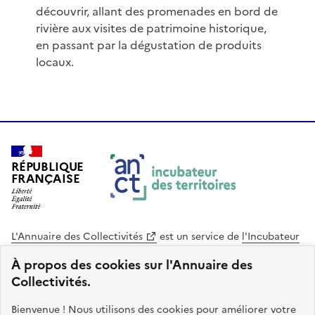
découvrir, allant des promenades en bord de
rivière aux visites de patrimoine historique,
en passant par la dégustation de produits
locaux.
RÉPUBLIQUE
FRANÇAISE
L'Annuaire des Collectivités
est un service de
l'Incubateur
des Territoires
, une mission de
l'Agence Nationale de la
À propos des cookies sur l'Annuaire des
Cohésion des Territoires
. Le code source de ce site web
Collectivités.
est disponible en licence libre. Le design de ce site est conçu
avec le système de design de l’État.
Bienvenue ! Nous utilisons des cookies pour améliorer votre