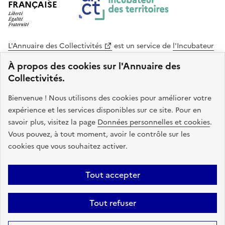
FRANÇAISE
L'Annuaire des Collectivités
est un service de
l'Incubateur
des Territoires
, une mission de
l'Agence Nationale de la
À propos des cookies sur l'Annuaire des
Cohésion des Territoires
. Le code source de ce site web
Collectivités.
est disponible en licence libre. Le design de ce site est conçu
avec le système de design de l’État.
Bienvenue ! Nous utilisons des cookies pour améliorer votre
expérience et les services disponibles sur ce site. Pour en
legifrance.gouv.fr
info.gouv.fr
savoir plus, visitez la page
Données personnelles et cookies
.
Vous pouvez, à tout moment, avoir le contrôle sur les
service-public.gouv.fr
data.gouv.fr
cookies que vous souhaitez activer.
Plan du site
Accessibilite : non conforme
Mentions légales
Tout accepter
Politique de confidentialité
Gestion des cookies
FAQ
Kit de
Tout refuser
communication
Statistiques
Code source