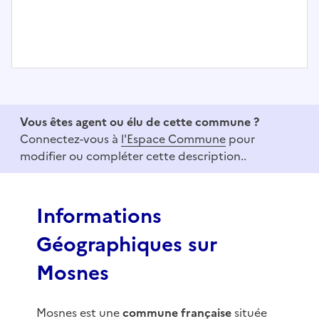
I
t
e
Vous êtes agent ou élu de cette commune ?
m
Connectez-vous à
l'Espace Commune
pour
1
modifier ou compléter cette description..
o
f
3
Informations
Géographiques sur
Mosnes
Mosnes est une
commune française
située