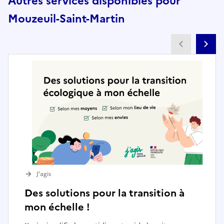
Autres services disponibles pour
Mouzeuil-Saint-Martin
Partenai
Pa
J’agis
Des solutions pour la transition à
mon échelle !