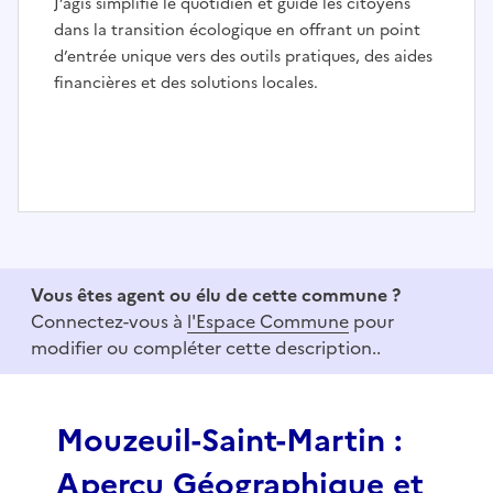
J’agis simplifie le quotidien et guide les citoyens
dans la transition écologique en offrant un point
d’entrée unique vers des outils pratiques, des aides
financières et des solutions locales.
I
t
e
Vous êtes agent ou élu de cette commune ?
m
Connectez-vous à
l'Espace Commune
pour
1
modifier ou compléter cette description..
o
f
3
Mouzeuil-Saint-Martin :
Aperçu Géographique et