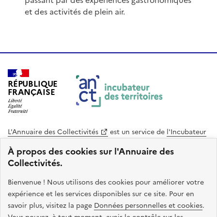
passant par des expériences gastronomiques
et des activités de plein air.
RÉPUBLIQUE
FRANÇAISE
L'Annuaire des Collectivités
est un service de
l'Incubateur
des Territoires
, une mission de
l'Agence Nationale de la
À propos des cookies sur l'Annuaire des
Cohésion des Territoires
. Le code source de ce site web
Collectivités.
est disponible en licence libre. Le design de ce site est conçu
avec le système de design de l’État.
Bienvenue ! Nous utilisons des cookies pour améliorer votre
expérience et les services disponibles sur ce site. Pour en
legifrance.gouv.fr
info.gouv.fr
savoir plus, visitez la page
Données personnelles et cookies
.