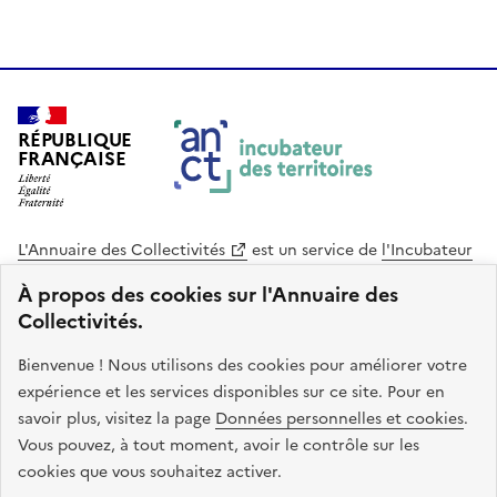
RÉPUBLIQUE
FRANÇAISE
L'Annuaire des Collectivités
est un service de
l'Incubateur
des Territoires
, une mission de
l'Agence Nationale de la
À propos des cookies sur l'Annuaire des
Cohésion des Territoires
. Le code source de ce site web
Collectivités.
est disponible en licence libre. Le design de ce site est conçu
avec le système de design de l’État.
Bienvenue ! Nous utilisons des cookies pour améliorer votre
expérience et les services disponibles sur ce site. Pour en
legifrance.gouv.fr
info.gouv.fr
savoir plus, visitez la page
Données personnelles et cookies
.
Vous pouvez, à tout moment, avoir le contrôle sur les
service-public.gouv.fr
data.gouv.fr
cookies que vous souhaitez activer.