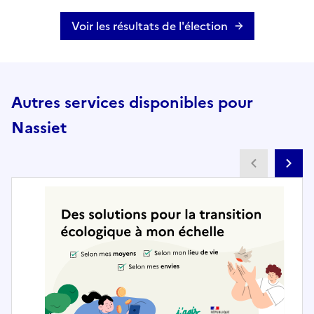
Voir les résultats de l'élection
Autres services disponibles pour
Nassiet
Partenai
Pa