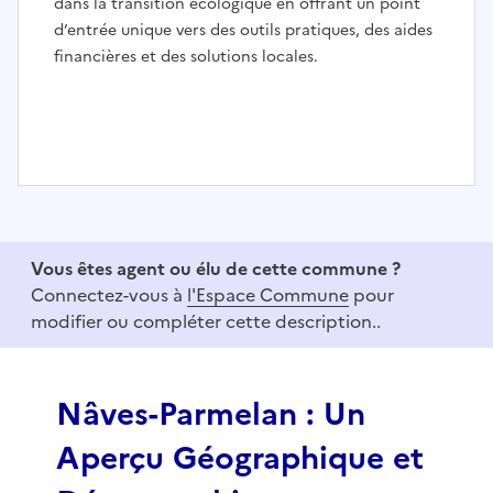
dans la transition écologique en offrant un point
d’entrée unique vers des outils pratiques, des aides
financières et des solutions locales.
I
t
e
Vous êtes agent ou élu de cette commune ?
m
Connectez-vous à
l'Espace Commune
pour
1
modifier ou compléter cette description..
o
f
3
Nâves-Parmelan : Un
Aperçu Géographique et