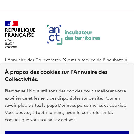
RÉPUBLIQUE
FRANÇAISE
L'Annuaire des Collectivités
est un service de
l'Incubateur
des Territoires
, une mission de
l'Agence Nationale de la
À propos des cookies sur l'Annuaire des
Cohésion des Territoires
. Le code source de ce site web
Collectivités.
est disponible en licence libre. Le design de ce site est conçu
avec le système de design de l’État.
Bienvenue ! Nous utilisons des cookies pour améliorer votre
expérience et les services disponibles sur ce site. Pour en
legifrance.gouv.fr
info.gouv.fr
savoir plus, visitez la page
Données personnelles et cookies
.
Vous pouvez, à tout moment, avoir le contrôle sur les
service-public.gouv.fr
data.gouv.fr
cookies que vous souhaitez activer.
Plan du site
Accessibilite : non conforme
Mentions légales