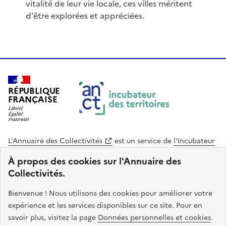
vitalité de leur vie locale, ces villes méritent
d'être explorées et appréciées.
RÉPUBLIQUE
FRANÇAISE
L'Annuaire des Collectivités
est un service de
l'Incubateur
des Territoires
, une mission de
l'Agence Nationale de la
À propos des cookies sur l'Annuaire des
Cohésion des Territoires
. Le code source de ce site web
Collectivités.
est disponible en licence libre. Le design de ce site est conçu
avec le système de design de l’État.
Bienvenue ! Nous utilisons des cookies pour améliorer votre
expérience et les services disponibles sur ce site. Pour en
legifrance.gouv.fr
info.gouv.fr
savoir plus, visitez la page
Données personnelles et cookies
.