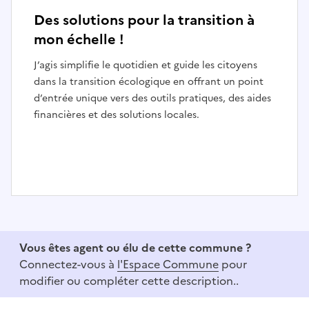
Des solutions pour la transition à
mon échelle !
J’agis simplifie le quotidien et guide les citoyens
dans la transition écologique en offrant un point
d’entrée unique vers des outils pratiques, des aides
financières et des solutions locales.
I
t
e
Vous êtes agent ou élu de cette commune ?
m
Connectez-vous à
l'Espace Commune
pour
1
modifier ou compléter cette description..
o
f