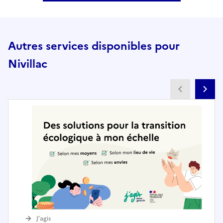
Autres services disponibles pour
Nivillac
Partenai
Pa
J’agis