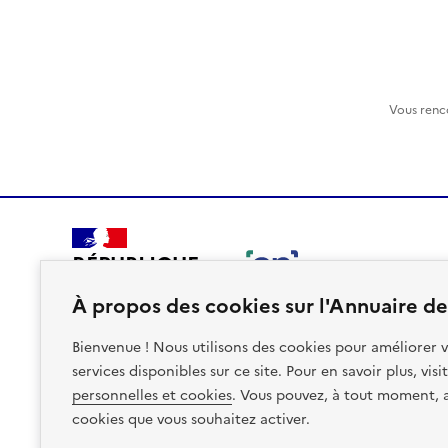
Vous renc
RÉPUBLIQUE
FRANÇAISE
À propos des cookies sur l'Annuaire des
Bienvenue ! Nous utilisons des cookies pour améliorer v
services disponibles sur ce site. Pour en savoir plus, vis
personnelles et cookies
. Vous pouvez, à tout moment, av
Plan du site
Accessibilite : non conforme
Mentions léga
cookies que vous souhaitez activer.