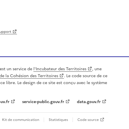
support
est un service de
l'Incubateur des Territoires
, une
de la Cohésion des Territoires
. Le code source de ce
nce libre. Le design de ce site est conçu avec le système
uv.fr
service-public.gouv.fr
data.gouv.fr
Kit de communication
Statistiques
Code source