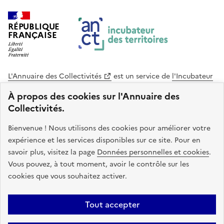
RÉPUBLIQUE
FRANÇAISE
L'Annuaire des Collectivités
est un service de
l'Incubateur
des Territoires
, une mission de
l'Agence Nationale de la
À propos des cookies sur l'Annuaire des
Cohésion des Territoires
. Le code source de ce site web
Collectivités.
est disponible en licence libre. Le design de ce site est conçu
avec le système de design de l’État.
Bienvenue ! Nous utilisons des cookies pour améliorer votre
expérience et les services disponibles sur ce site. Pour en
legifrance.gouv.fr
info.gouv.fr
savoir plus, visitez la page
Données personnelles et cookies
.
Vous pouvez, à tout moment, avoir le contrôle sur les
service-public.gouv.fr
data.gouv.fr
cookies que vous souhaitez activer.
Plan du site
Accessibilite : non conforme
Mentions légales
Tout accepter
Politique de confidentialité
Gestion des cookies
FAQ
Kit de