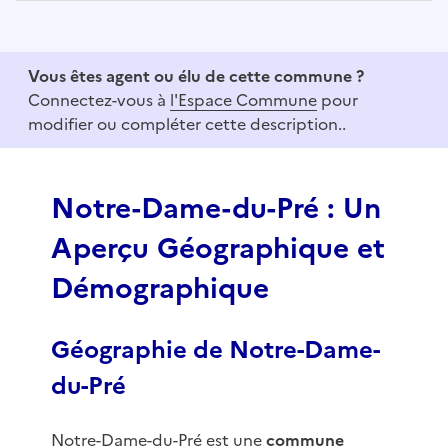
I
t
e
Vous êtes agent ou élu de cette commune ?
m
Connectez-vous à
l'Espace Commune
pour
1
modifier ou compléter cette description..
o
f
3
Notre-Dame-du-Pré : Un
Aperçu Géographique et
Démographique
Géographie de Notre-Dame-
du-Pré
Notre-Dame-du-Pré est une
commune