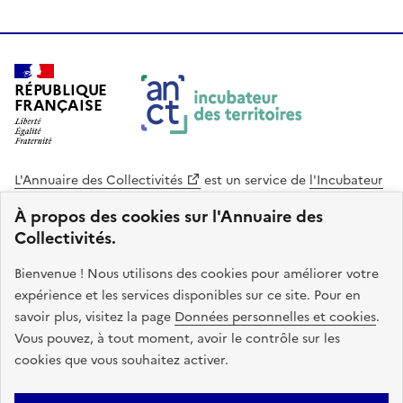
RÉPUBLIQUE
FRANÇAISE
L'Annuaire des Collectivités
est un service de
l'Incubateur
des Territoires
, une mission de
l'Agence Nationale de la
À propos des cookies sur l'Annuaire des
Cohésion des Territoires
. Le code source de ce site web
Collectivités.
est disponible en licence libre. Le design de ce site est conçu
avec le système de design de l’État.
Bienvenue ! Nous utilisons des cookies pour améliorer votre
expérience et les services disponibles sur ce site. Pour en
legifrance.gouv.fr
info.gouv.fr
savoir plus, visitez la page
Données personnelles et cookies
.
Vous pouvez, à tout moment, avoir le contrôle sur les
service-public.gouv.fr
data.gouv.fr
cookies que vous souhaitez activer.
Plan du site
Accessibilite : non conforme
Mentions légales