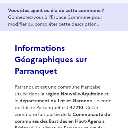
e
Vous êtes agent ou élu de cette commune ?
m
Connectez-vous à
l'Espace Commune
pour
1
modifier ou compléter cette description..
o
f
3
Informations
Géographiques sur
Parranquet
Parranquet est une commune française
située dans la
région Nouvelle-Aquitaine
et
le
département du Lot-et-Garonne
. Le code
postal de Parranquet est
47210
. Cette
commune fait partie de la
Communauté de
communes des Bastides en Haut-Agenais