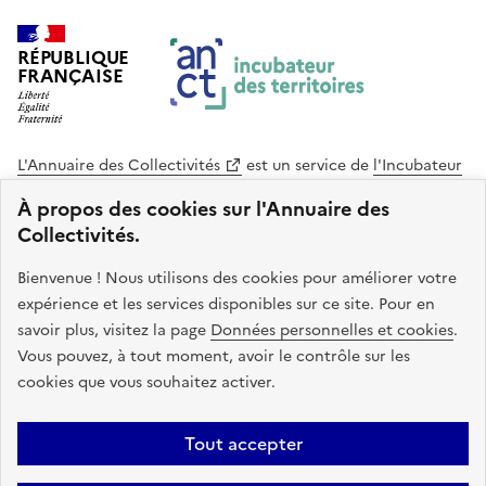
RÉPUBLIQUE
FRANÇAISE
L'Annuaire des Collectivités
est un service de
l'Incubateur
des Territoires
, une mission de
l'Agence Nationale de la
À propos des cookies sur l'Annuaire des
Cohésion des Territoires
. Le code source de ce site web
Collectivités.
est disponible en licence libre. Le design de ce site est conçu
avec le système de design de l’État.
Bienvenue ! Nous utilisons des cookies pour améliorer votre
expérience et les services disponibles sur ce site. Pour en
legifrance.gouv.fr
info.gouv.fr
savoir plus, visitez la page
Données personnelles et cookies
.
Vous pouvez, à tout moment, avoir le contrôle sur les
service-public.gouv.fr
data.gouv.fr
cookies que vous souhaitez activer.
Plan du site
Accessibilite : non conforme
Mentions légales
Tout accepter
Politique de confidentialité
Gestion des cookies
FAQ
Kit de