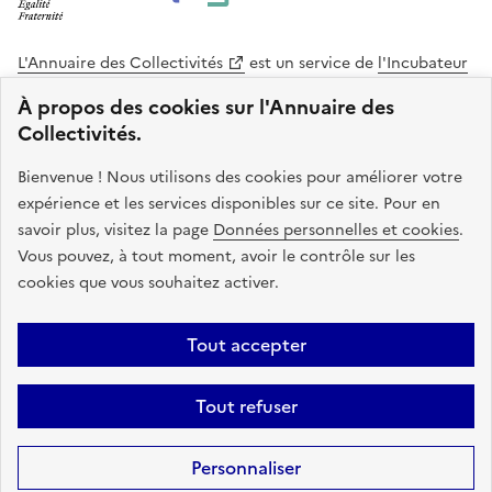
L'Annuaire des Collectivités
est un service de
l'Incubateur
des Territoires
, une mission de
l'Agence Nationale de la
À propos des cookies sur l'Annuaire des
Cohésion des Territoires
. Le code source de ce site web
Collectivités.
est disponible en licence libre. Le design de ce site est conçu
avec le système de design de l’État.
Bienvenue ! Nous utilisons des cookies pour améliorer votre
expérience et les services disponibles sur ce site. Pour en
legifrance.gouv.fr
info.gouv.fr
savoir plus, visitez la page
Données personnelles et cookies
.
Vous pouvez, à tout moment, avoir le contrôle sur les
service-public.gouv.fr
data.gouv.fr
cookies que vous souhaitez activer.
Plan du site
Accessibilite : non conforme
Mentions légales
Tout accepter
Politique de confidentialité
Gestion des cookies
FAQ
Kit de
Tout refuser
communication
Statistiques
Code source
Sauf mention contraire, tous les contenus de ce site sont sous
licence
Personnaliser
etalab-2.0