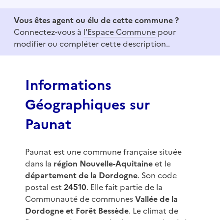
t
e
Vous êtes agent ou élu de cette commune ?
m
Connectez-vous à
l'Espace Commune
pour
1
modifier ou compléter cette description..
o
f
3
Informations
Géographiques sur
Paunat
Paunat est une commune française située
dans la
région Nouvelle-Aquitaine
et le
département de la Dordogne
. Son code
postal est
24510
. Elle fait partie de la
Communauté de communes
Vallée de la
Dordogne et Forêt Bessède
. Le climat de