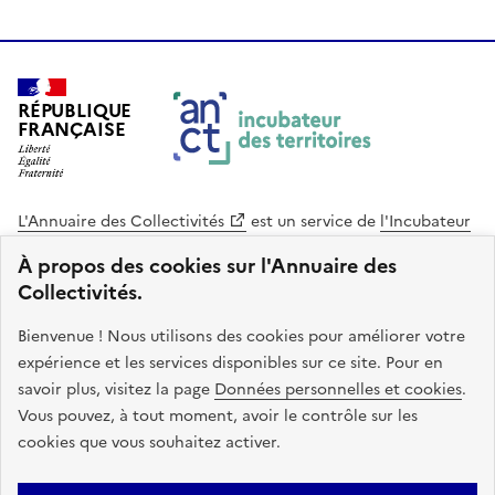
RÉPUBLIQUE
FRANÇAISE
L'Annuaire des Collectivités
est un service de
l'Incubateur
des Territoires
, une mission de
l'Agence Nationale de la
À propos des cookies sur l'Annuaire des
Cohésion des Territoires
. Le code source de ce site web
Collectivités.
est disponible en licence libre. Le design de ce site est conçu
avec le système de design de l’État.
Bienvenue ! Nous utilisons des cookies pour améliorer votre
expérience et les services disponibles sur ce site. Pour en
legifrance.gouv.fr
info.gouv.fr
savoir plus, visitez la page
Données personnelles et cookies
.
Vous pouvez, à tout moment, avoir le contrôle sur les
service-public.gouv.fr
data.gouv.fr
cookies que vous souhaitez activer.
Plan du site
Accessibilite : non conforme
Mentions légales