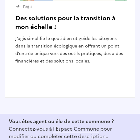
J’agis
Des solutions pour la transition à
mon échelle !
J’agis simplifie le quotidien et guide les citoyens
dans la transition écologique en offrant un point
d’entrée unique vers des outils pratiques, des aides
financières et des solutions locales.
I
t
e
Vous êtes agent ou élu de cette commune ?
m
Connectez-vous à
l'Espace Commune
pour
1
modifier ou compléter cette description..
o