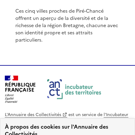
Ces cinq villes proches de Piré-Chancé
offrent un aperçu de la diversité et de la
richesse de la région Bretagne, chacune avec
son identité propre et ses attraits
particuliers.
RÉPUBLIQUE
FRANÇAISE
L'Annuaire des Collectivités
est un service de
l'Incubateur
des Territoires
, une mission de
l'Agence Nationale de la
À propos des cookies sur l'Annuaire des
Cohésion des Territoires
. Le code source de ce site web
Collectivités.