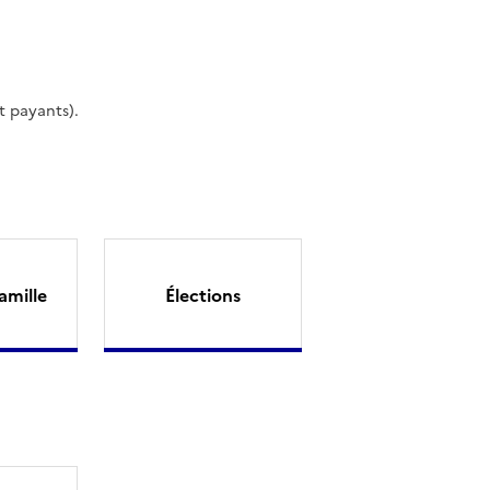
t payants).
amille
Élections