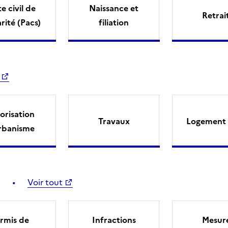
e civil de
Naissance et
Retrai
arité (Pacs)
filiation
orisation
Travaux
Logement 
rbanisme
Voir tout
rmis de
Infractions
Mesur