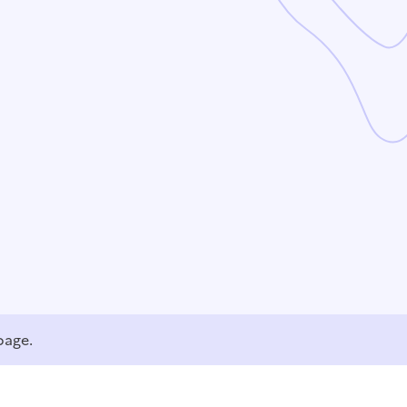
page.