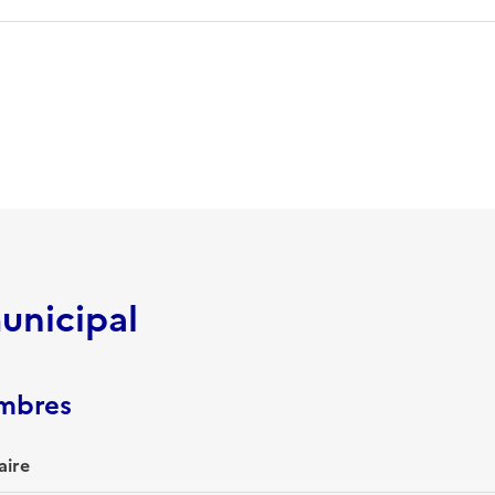
unicipal
embres
aire