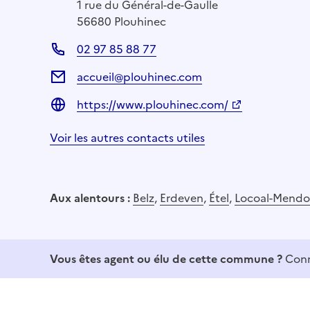
1 rue du Général-de-Gaulle
56680 Plouhinec
02 97 85 88 77
accueil@plouhinec.com
https://www.plouhinec.com/
Voir les autres contacts utiles
Aux alentours :
Belz
,
Erdeven
,
Étel
,
Locoal-Mend
Vous êtes agent ou élu de cette commune ?
Conn