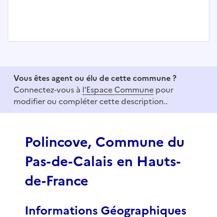
I
t
e
Vous êtes agent ou élu de cette commune ?
m
Connectez-vous à
l'Espace Commune
pour
1
modifier ou compléter cette description..
o
f
3
Polincove, Commune du
Pas-de-Calais en Hauts-
de-France
Informations Géographiques