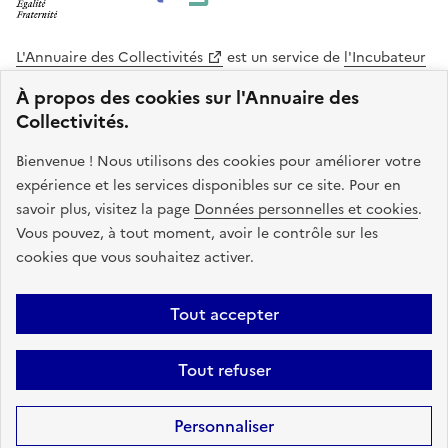
L'Annuaire des Collectivités
est un service de
l'Incubateur
des Territoires
, une mission de
l'Agence Nationale de la
À propos des cookies sur l'Annuaire des
Cohésion des Territoires
. Le code source de ce site web
Collectivités.
est disponible en licence libre. Le design de ce site est conçu
avec le système de design de l’État.
Bienvenue ! Nous utilisons des cookies pour améliorer votre
expérience et les services disponibles sur ce site. Pour en
legifrance.gouv.fr
info.gouv.fr
savoir plus, visitez la page
Données personnelles et cookies
.
Vous pouvez, à tout moment, avoir le contrôle sur les
service-public.gouv.fr
data.gouv.fr
cookies que vous souhaitez activer.
Plan du site
Accessibilite : non conforme
Mentions légales
Tout accepter
Politique de confidentialité
Gestion des cookies
FAQ
Kit de
Tout refuser
communication
Statistiques
Code source
Sauf mention contraire, tous les contenus de ce site sont sous
licence
Personnaliser
etalab-2.0