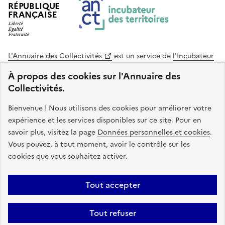
RÉPUBLIQUE
FRANÇAISE
L'Annuaire des Collectivités
est un service de
l'Incubateur
des Territoires
, une mission de
l'Agence Nationale de la
À propos des cookies sur l'Annuaire des
Cohésion des Territoires
. Le code source de ce site web
Collectivités.
est disponible en licence libre. Le design de ce site est conçu
avec le système de design de l’État.
Bienvenue ! Nous utilisons des cookies pour améliorer votre
expérience et les services disponibles sur ce site. Pour en
legifrance.gouv.fr
info.gouv.fr
savoir plus, visitez la page
Données personnelles et cookies
.
Vous pouvez, à tout moment, avoir le contrôle sur les
service-public.gouv.fr
data.gouv.fr
cookies que vous souhaitez activer.
Plan du site
Accessibilite : non conforme
Mentions légales
Tout accepter
Politique de confidentialité
Gestion des cookies
FAQ
Kit de
Tout refuser
communication
Statistiques
Code source