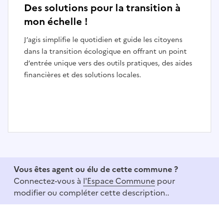
Des solutions pour la transition à
mon échelle !
J’agis simplifie le quotidien et guide les citoyens
dans la transition écologique en offrant un point
d’entrée unique vers des outils pratiques, des aides
financières et des solutions locales.
I
t
e
Vous êtes agent ou élu de cette commune ?
m
Connectez-vous à
l'Espace Commune
pour
1
modifier ou compléter cette description..
o
f