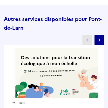
Autres services disponibles pour Pont-
de-Larn
Partenai
Pa
J’agis