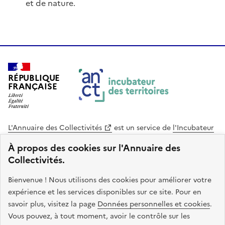
et de nature.
RÉPUBLIQUE
FRANÇAISE
L'Annuaire des Collectivités
est un service de
l'Incubateur
des Territoires
, une mission de
l'Agence Nationale de la
À propos des cookies sur l'Annuaire des
Cohésion des Territoires
. Le code source de ce site web
Collectivités.
est disponible en licence libre. Le design de ce site est conçu
avec le système de design de l’État.
Bienvenue ! Nous utilisons des cookies pour améliorer votre
expérience et les services disponibles sur ce site. Pour en
legifrance.gouv.fr
info.gouv.fr
savoir plus, visitez la page
Données personnelles et cookies
.
Vous pouvez, à tout moment, avoir le contrôle sur les
service-public.gouv.fr
data.gouv.fr