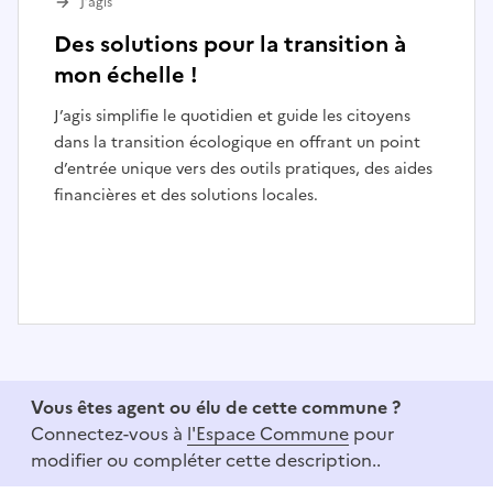
J’agis
Des solutions pour la transition à
mon échelle !
J’agis simplifie le quotidien et guide les citoyens
dans la transition écologique en offrant un point
d’entrée unique vers des outils pratiques, des aides
financières et des solutions locales.
I
t
e
Vous êtes agent ou élu de cette commune ?
m
Connectez-vous à
l'Espace Commune
pour
1
modifier ou compléter cette description..
o