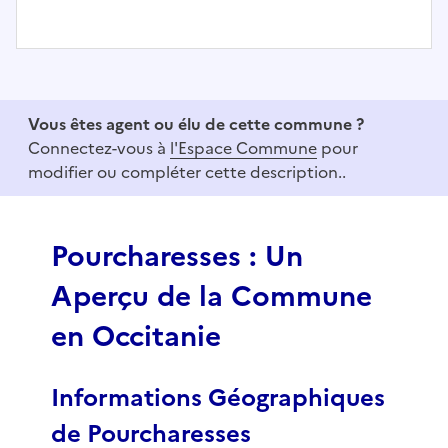
I
t
e
Vous êtes agent ou élu de cette commune ?
m
Connectez-vous à
l'Espace Commune
pour
1
modifier ou compléter cette description..
o
f
3
Pourcharesses : Un
Aperçu de la Commune
en Occitanie
Informations Géographiques
de Pourcharesses