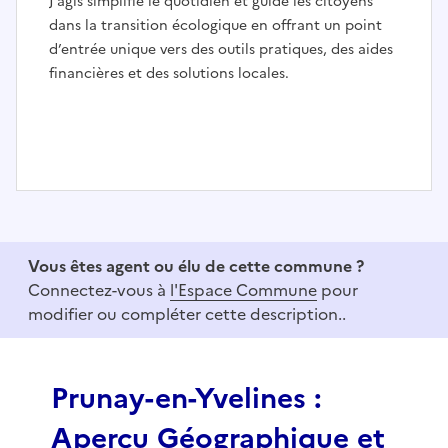
J’agis simplifie le quotidien et guide les citoyens
dans la transition écologique en offrant un point
d’entrée unique vers des outils pratiques, des aides
financières et des solutions locales.
I
t
e
Vous êtes agent ou élu de cette commune ?
m
Connectez-vous à
l'Espace Commune
pour
1
modifier ou compléter cette description..
o
f
3
Prunay-en-Yvelines :
Aperçu Géographique et