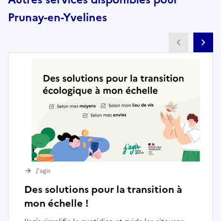
Prunay-en-Yvelines
Partenai
Pa
J’agis
Des solutions pour la transition à
mon échelle !